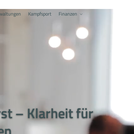
waltungen
Kampfsport
Finanzen
t – Klarheit für
en