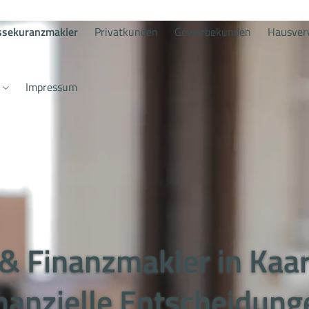
ssekuranzmakler
Privatkunden
Gewerbekunden
Hausver
Impressum
& Finanzmakler in Kaars
inanzielle Entscheidung