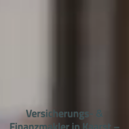
Versicherungs- &
Finanzmakler in Kaarst –