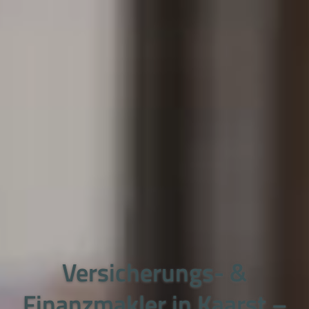
Versicherungs- &
Finanzmakler in Kaarst –